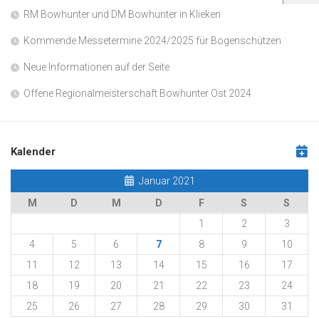
RM Bowhunter und DM Bowhunter in Klieken
Kommende Messetermine 2024/2025 für Bogenschützen
Neue Informationen auf der Seite
Offene Regionalmeisterschaft Bowhunter Ost 2024
Kalender
Januar 2021
M
D
M
D
F
S
S
1
2
3
4
5
6
7
8
9
10
11
12
13
14
15
16
17
18
19
20
21
22
23
24
25
26
27
28
29
30
31