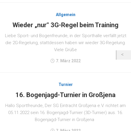
Allgemein
Wieder „nur“ 3G-Regel beim Training
Liebe Sport- und Bogenfreunde, in der Sporthalle verfällt jetzt
die 2G-Regelung, stattdessen haben wir wieder 3G-Regelung.
Viele Grüße
7. März 2022
Turnier
16. Bogenjagd-Turnier in Großjena
Hallo Sportfreunde, Der SG Eintracht Großjena e.V. richtet am
05.11.2022 sein 16. Bogenjagd-Turnier (3D-Turnier) aus. 16.
Bogenjagd-Turnier in Großjena
7. März 2022