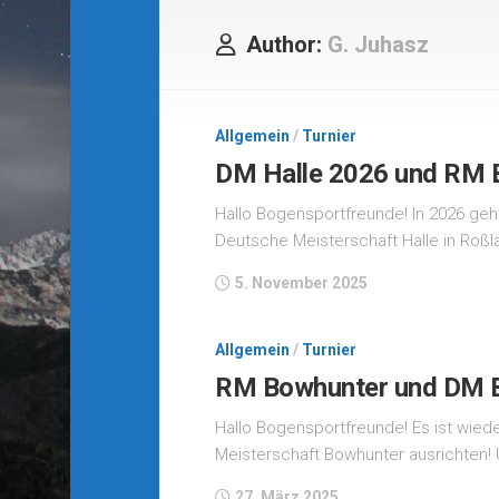
Author:
G. Juhasz
Allgemein
/
Turnier
DM Halle 2026 und RM 
Hallo Bogensportfreunde! In 2026 geht
Deutsche Meisterschaft Halle in Roßl
5. November 2025
Allgemein
/
Turnier
RM Bowhunter und DM B
Hallo Bogensportfreunde! Es ist wied
Meisterschaft Bowhunter ausrichten! U
27. März 2025