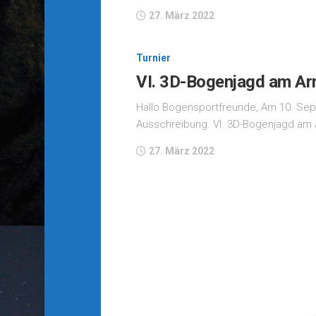
27. März 2022
Turnier
VI. 3D-Bogenjagd am Ar
Hallo Bogensportfreunde, Am 10. Septe
Ausschreibung. VI. 3D-Bogenjagd am 
27. März 2022