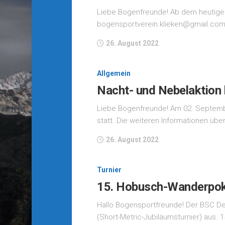
Liebe Bogenfreunde! Ab dem heutigen 
bogensportverein.klieken@gmail.com
26. August 2022
Allgemein
Nacht- und Nebelaktion
Liebe Bogenfreunde! Am 02. September
statt. Die weiteren Informationen über 
26. August 2022
Turnier
15. Hobusch-Wanderpok
Hallo Bogensportfreunde! Der BSC De
(Short-Metric-Jubiläumsturnier) aus