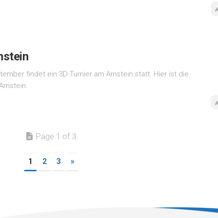
nstein
mber findet ein 3D-Turnier am Arnstein statt. Hier ist die
Arnstein
Page 1 of 3
1
2
3
»