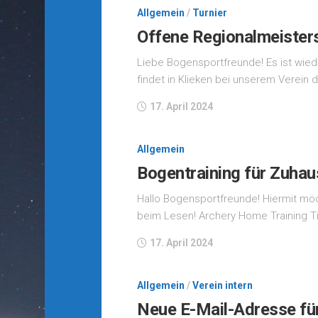
Allgemein
/
Turnier
Offene Regionalmeister
Liebe Bogensportfreunde! Es ist wiede
findet in Klieken bei unserem Verein 
17. April 2024
Allgemein
Bogentraining für Zuhau
Hallo Bogensportfreunde! Hiermit möch
beim Lesen! Archery Home Training T
17. April 2024
Allgemein
/
Verein intern
Neue E-Mail-Adresse fü